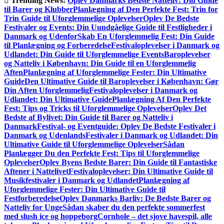
Trending News:
Oplev Danmarks Bedste Natteliv: Din Guide
til Barer og Klubber
Planlægning af Den Perfekte Fest: Trin for
Trin Guide til Uforglemmelige Oplevelser
Oplev De Bedste
Festivaler og Events: Din Uundgåelige Guide til Festligheder i
Danmark og Udenfor
Skab En Uforglemmelig Fest: Din Guide
til Planlægning og Forberedelse
Festivaloplevelser i Danmark og
Udlandet: Din Guide til Uforglemmelige Events
Baroplevelser
og Natteliv i København: Din Guide til en Uforglemmelig
Aften
Planlægning af Uforglemmelige Fester: Din Ultimative
Guide
Den Ultimative Guide til Baroplevelser i København: Gør
Din Aften Uforglemmelig
Festivaloplevelser i Danmark og
Udlandet: Din Ultimative Guide
Planlægning Af Den Perfekte
Fest: Tips og Tricks til Uforglemmelige Oplevelser
Oplev Det
Bedste af Bylivet: Din Guide til Barer og Natteliv i
Danmark
Festival- og Eventguide: Oplev De Bedste Festivaler i
Danmark og Udenlands
Festivaler i Danmark og Udlandet: Din
Ultimative Guide til Uforglemmelige Oplevelser
Sådan
Planlægger Du den Perfekte Fest: Tips til Uforglemmelige
Oplevelser
Oplev Byens Bedste Barer: Din Guide til Fantastiske
Aftener i Nattelivet
Festivaloplevelser: Din Ultimative Guide til
Musikfestivaler i Danmark og Udlandet
Planlægning af
Uforglemmelige Fester: Din Ultimative Guide til
Festforberedelse
Oplev Danmarks Barliv: De Bedste Barer og
Natteliv for Unge
Sådan skaber du den perfekte sommerfest
med slush ice og hoppeborg
Cornhole – det sjove havespil, alle