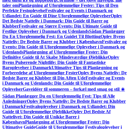
med slush ice og hoppeborg
Cornhole – det sjove havespil, alle
taler om
Planlægning af Uforglemmelige Fester: Tips til Den
Perfekte Festoplevelse
Festivaler og Events i Danmark og
Udlandet: En Guide til Dine Uforglemmelige Oplevelser
Oplev
Det Bedste Natteliv i Danmark: Din Guide til Barer og
Klubber
Festivaler og Større Events: Din Ultimate Guide til
Festlige Oplevelser i Danmark og Udenlands
Sådan Planlægger
Du En Uforglemmelig Fest: En Guidet Til Blotting
Oplev Byens
Natteliv: De Bedste Barer og Klubber i København
Festivaler og
Events: Din Guide til Uforglemmelige Oplevelser i Danmark og
Udenlands
Planlægning af Uforglemmelige Fester: Din
Definitive Guide til At Skabe Mindeværdige Øjeblikke
Oplev
Byens Pulserende Nightlife: Din Guide til Fantastiske
Baroplevelser i Danmark
Ultimative Tips til Planlægning og
Forberedelse af Uforglemmelige Fester
Oplev Byens Natteliv: De
Bedste Barer og Klubber til Din Aften Ude
Festivaler og Events
i Danmark og Udenlands: Din Guide til Uforglemmelige
Oplevelser
Gaveidéer til sommeren – forkæl med smag og stil ☀️
Sådan Planlægger Du en Uforglemmelig Fest: Tips til Alle
Anledninger
Oplev Byens Natteliv: De Bedste Barer og Klubber
i Danmark
Festivaloplevelser i Danmark og Udlandet: Din
Guide til Uforglemmelige Øjeblikke
Oplev Det Bedste Af
Nattelivet: Din Guide til Unikke Barer i
København
Planlægning af Uforglemmelige Fester: Din
Ultimative Guide
Guide til Uforglemmelige Festivaloplevelser i