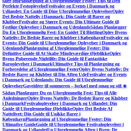
taler om
Planlægning af Uforglemmelige Fester: Tips til Den
Perfekte Festoplevelse
Festivaler og Events i Danmark og
Udlandet: En Guide til Dine Uforglemmelige Oplevelser
Oplev
Det Bedste Natteliv i Danmark: Din Guide til Barer og
Klubber
Festivaler og Større Events: Din Ultimate Guide til
Festlige Oplevelser i Danmark og Udenlands
Sådan Planlægger
Du En Uforglemmelig Fest: En Guidet Til Blotting
Oplev Byens
Natteliv: De Bedste Barer og Klubber i København
Festivaler og
Events: Din Guide til Uforglemmelige Oplevelser i Danmark og
Udenlands
Planlægning af Uforglemmelige Fester: Din
Definitive Guide til At Skabe Mindeværdige Øjeblikke
Oplev
Byens Pulserende Nightlife: Din Guide til Fantastiske
Baroplevelser i Danmark
Ultimative Tips til Planlægning og
Forberedelse af Uforglemmelige Fester
Oplev Byens Natteliv: De
Bedste Barer og Klubber til Din Aften Ude
Festivaler og Events
i Danmark og Udenlands: Din Guide til Uforglemmelige
Oplevelser
Gaveidéer til sommeren – forkæl med smag og stil ☀️
Sådan Planlægger Du en Uforglemmelig Fest: Tips til Alle
Anledninger
Oplev Byens Natteliv: De Bedste Barer og Klubber
i Danmark
Festivaloplevelser i Danmark og Udlandet: Din
Guide til Uforglemmelige Øjeblikke
Oplev Det Bedste Af
Nattelivet: Din Guide til Unikke Barer i
København
Planlægning af Uforglemmelige Fester: Din
Ultimative Guide
Guide til Uforglemmelige Festivaloplevelser i
Danmark og Udlandet
En Uforglemmelig Aften i Byen: De