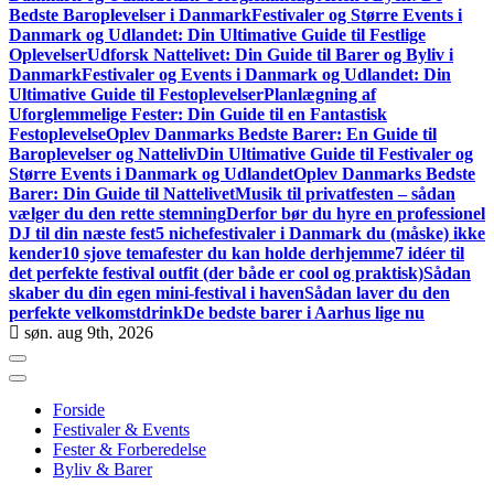
Bedste Baroplevelser i Danmark
Festivaler og Større Events i
Danmark og Udlandet: Din Ultimative Guide til Festlige
Oplevelser
Udforsk Nattelivet: Din Guide til Barer og Byliv i
Danmark
Festivaler og Events i Danmark og Udlandet: Din
Ultimative Guide til Festoplevelser
Planlægning af
Uforglemmelige Fester: Din Guide til en Fantastisk
Festoplevelse
Oplev Danmarks Bedste Barer: En Guide til
Baroplevelser og Natteliv
Din Ultimative Guide til Festivaler og
Større Events i Danmark og Udlandet
Oplev Danmarks Bedste
Barer: Din Guide til Nattelivet
Musik til privatfesten – sådan
vælger du den rette stemning
Derfor bør du hyre en professionel
DJ til din næste fest
5 nichefestivaler i Danmark du (måske) ikke
kender
10 sjove temafester du kan holde derhjemme
7 idéer til
det perfekte festival outfit (der både er cool og praktisk)
Sådan
skaber du din egen mini-festival i haven
Sådan laver du den
perfekte velkomstdrink
De bedste barer i Aarhus lige nu
søn. aug 9th, 2026
Forside
Festivaler & Events
Fester & Forberedelse
Byliv & Barer