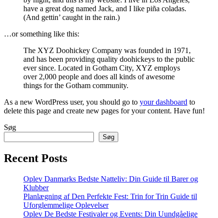
have a great dog named Jack, and I like piña coladas.
(And gettin’ caught in the rain.)
…or something like this:
The XYZ Doohickey Company was founded in 1971,
and has been providing quality doohickeys to the public
ever since. Located in Gotham City, XYZ employs
over 2,000 people and does all kinds of awesome
things for the Gotham community.
As a new WordPress user, you should go to
your dashboard
to
delete this page and create new pages for your content. Have fun!
Søg
Søg
Recent Posts
Oplev Danmarks Bedste Natteliv: Din Guide til Barer og
Klubber
Planlægning af Den Perfekte Fest: Trin for Trin Guide til
Uforglemmelige Oplevelser
Oplev De Bedste Festivaler og Events: Din Uundgåelige