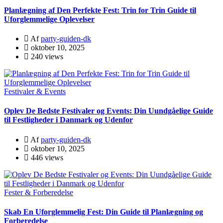
Planlægning af Den Perfekte Fest: Trin for Trin Guide til
Uforglemmelige Oplevelser
Af
party-guiden-dk
oktober 10, 2025
240 views
Festivaler & Events
Oplev De Bedste Festivaler og Events: Din Uundgåelige Guide
til Festligheder i Danmark og Udenfor
Af
party-guiden-dk
oktober 10, 2025
446 views
Fester & Forberedelse
Skab En Uforglemmelig Fest: Din Guide til Planlægning og
Forberedelse