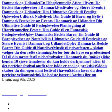
Danmark og Udlandet
En Uforglemmelig Aften i Byen: De
Bedste Baroplevelser i Danmark
Festivaler og Større Events i
Danmark og Udlandet: Din Ultimative Guide til Festlige
Oplevelser
Udforsk Nattelivet: Din Guide til Barer og Byliv i
Danmark
Festivaler og Events i Danmark og Udlandet: Din
Ultimative Guide til Festoplevelser
Planlægning af
Uforglemmelige Fester: Din Guide til en Fantastisk
Festoplevelse
Oplev Danmarks Bedste Barer: En Guide til
Baroplevelser og Natteliv
Din Ultimative Guide til Festivaler og
Større Events i Danmark og Udlandet
Oplev Danmarks Bedste
Barer: Din Guide til Nattelivet
Musik til privatfesten – sådan
vælger du den rette stemning
Derfor bør du hyre en professionel
DJ til din næste fest
5 nichefestivaler i Danmark du (måske) ikke
kender
10 sjove temafester du kan holde derhjemme
7 idéer til
det perfekte festival outfit (der både er cool og praktisk)
Sådan
skaber du din egen mini-festival i haven
Sådan laver du den
perfekte velkomstdrink
De bedste barer i Aarhus lige nu
søn. aug 9th, 2026
Party guiden