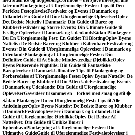
med slush ice og hoppeborg
Cornhole – det sjove havespil, alle
taler om
Planlægning af Uforglemmelige Fester: Tips til Den
Perfekte Festoplevelse
Festivaler og Events i Danmark og
Udlandet: En Guide til Dine Uforglemmelige Oplevelser
Oplev
Det Bedste Natteliv i Danmark: Din Guide til Barer og
Klubber
Festivaler og Større Events: Din Ultimate Guide til
Festlige Oplevelser i Danmark og Udenlands
Sådan Planlægger
Du En Uforglemmelig Fest: En Guidet Til Blotting
Oplev Byens
Natteliv: De Bedste Barer og Klubber i København
Festivaler og
Events: Din Guide til Uforglemmelige Oplevelser i Danmark og
Udenlands
Planlægning af Uforglemmelige Fester: Din
Definitive Guide til At Skabe Mindeværdige Øjeblikke
Oplev
Byens Pulserende Nightlife: Din Guide til Fantastiske
Baroplevelser i Danmark
Ultimative Tips til Planlægning og
Forberedelse af Uforglemmelige Fester
Oplev Byens Natteliv: De
Bedste Barer og Klubber til Din Aften Ude
Festivaler og Events
i Danmark og Udenlands: Din Guide til Uforglemmelige
Oplevelser
Gaveidéer til sommeren – forkæl med smag og stil ☀️
Sådan Planlægger Du en Uforglemmelig Fest: Tips til Alle
Anledninger
Oplev Byens Natteliv: De Bedste Barer og Klubber
i Danmark
Festivaloplevelser i Danmark og Udlandet: Din
Guide til Uforglemmelige Øjeblikke
Oplev Det Bedste Af
Nattelivet: Din Guide til Unikke Barer i
København
Planlægning af Uforglemmelige Fester: Din
Ultimative Guide
Guide til Uforglemmelige Festivaloplevelser i