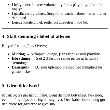
I lejligheder: Lavere volumen og fokus på god lyd frem for
høj lyd.
I gårdhaver og villaer: Sørg for at varsle naboer – eller invitér
dem med.
Lejede lokaler: Tjek regler og tilladelser i god tid.
4. Skift stemning i løbet af aftenen
En god fest har
flow
. Overvej:
Middag
→ Afslappet lounge, jazz eller akustisk playliste
Isbrydning
→ Sæt 2-3 festlige sange på for at få gang i
stemningen
Dansegulv
→ DJ eller uptempo playlist med mulighed for
gæsteønsker
5. Glem ikke lyset!
Musik og lys går hånd i hånd. Brug dæmpet belysning, lyskæder,
evt. lidt farvet lys omkring dansegulvet. Det skaber intimitet og gør
det lettere for gæsterne at give slip.