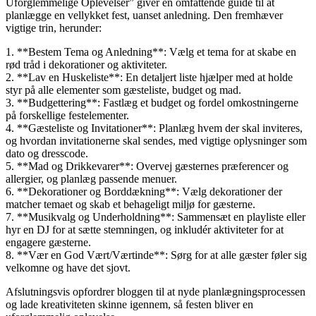
Uforglemmelige Oplevelser” giver en omfattende guide til at
planlægge en vellykket fest, uanset anledning. Den fremhæver
vigtige trin, herunder:
1. **Bestem Tema og Anledning**: Vælg et tema for at skabe en
rød tråd i dekorationer og aktiviteter.
2. **Lav en Huskeliste**: En detaljert liste hjælper med at holde
styr på alle elementer som gæsteliste, budget og mad.
3. **Budgettering**: Fastlæg et budget og fordel omkostningerne
på forskellige festelementer.
4. **Gæsteliste og Invitationer**: Planlæg hvem der skal inviteres,
og hvordan invitationerne skal sendes, med vigtige oplysninger som
dato og dresscode.
5. **Mad og Drikkevarer**: Overvej gæsternes præferencer og
allergier, og planlæg passende menuer.
6. **Dekorationer og Borddækning**: Vælg dekorationer der
matcher temaet og skab et behageligt miljø for gæsterne.
7. **Musikvalg og Underholdning**: Sammensæt en playliste eller
hyr en DJ for at sætte stemningen, og inkludér aktiviteter for at
engagere gæsterne.
8. **Vær en God Vært/Værtinde**: Sørg for at alle gæster føler sig
velkomne og have det sjovt.
Afslutningsvis opfordrer bloggen til at nyde planlægningsprocessen
og lade kreativiteten skinne igennem, så festen bliver en