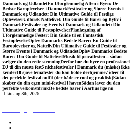
Danmark og Udlandet
En Uforglemmelig Aften i Byen: De
Bedste Baroplevelser i Danmark
Festivaler og Større Events i
Danmark og Udlandet: Din Ultimative Guide til Festlige
Oplevelser
Udforsk Nattelivet: Din Guide til Barer og Byliv i
Danmark
Festivaler og Events i Danmark og Udlandet: Din
Ultimative Guide til Festoplevelser
Planlægning af
Uforglemmelige Fester: Din Guide til en Fantastisk
Festoplevelse
Oplev Danmarks Bedste Barer: En Guide til
Baroplevelser og Natteliv
Din Ultimative Guide til Festivaler og
Større Events i Danmark og Udlandet
Oplev Danmarks Bedste
Barer: Din Guide til Nattelivet
Musik til privatfesten – sådan
vælger du den rette stemning
Derfor bør du hyre en professionel
DJ til din næste fest
5 nichefestivaler i Danmark du (måske) ikke
kender
10 sjove temafester du kan holde derhjemme
7 idéer til
det perfekte festival outfit (der både er cool og praktisk)
Sådan
skaber du din egen mini-festival i haven
Sådan laver du den
perfekte velkomstdrink
De bedste barer i Aarhus lige nu
lør. aug 8th, 2026
Party guiden