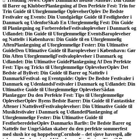
Trending News:
Oplev Danmarks Bedste Natteliv: Din Guide
til Barer og Klubber
Planlægning af Den Perfekte Fest: Trin for
Trin Guide til Uforglemmelige Oplevelser
Oplev De Bedste
Festivaler og Events: Din Uundgåelige Guide til Festligheder i
Danmark og Udenfor
Skab En Uforglemmelig Fest: Din Guide
til Planlægning og Forberedelse
Festivaloplevelser i Danmark og
Udlandet: Din Guide til Uforglemmelige Events
Baroplevelser
og Natteliv i København: Din Guide til en Uforglemmelig
Aften
Planlægning af Uforglemmelige Fester: Din Ultimative
Guide
Den Ultimative Guide til Baroplevelser i København: Gør
Din Aften Uforglemmelig
Festivaloplevelser i Danmark og
Udlandet: Din Ultimative Guide
Planlægning Af Den Perfekte
Fest: Tips og Tricks til Uforglemmelige Oplevelser
Oplev Det
Bedste af Bylivet: Din Guide til Barer og Natteliv i
Danmark
Festival- og Eventguide: Oplev De Bedste Festivaler i
Danmark og Udenlands
Festivaler i Danmark og Udlandet: Din
Ultimative Guide til Uforglemmelige Oplevelser
Sådan
Planlægger Du den Perfekte Fest: Tips til Uforglemmelige
Oplevelser
Oplev Byens Bedste Barer: Din Guide til Fantastiske
Aftener i Nattelivet
Festivaloplevelser: Din Ultimative Guide til
Musikfestivaler i Danmark og Udlandet
Planlægning af
Uforglemmelige Fester: Din Ultimative Guide til
Festforberedelse
Oplev Danmarks Barliv: De Bedste Barer og
Natteliv for Unge
Sådan skaber du den perfekte sommerfest
med slush ice og hoppeborg
Cornhole – det sjove havespil, alle