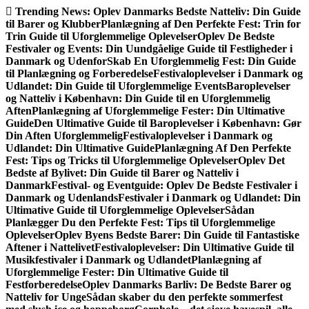
Gå
Trending News:
Oplev Danmarks Bedste Natteliv: Din Guide
til
til Barer og Klubber
Planlægning af Den Perfekte Fest: Trin for
indhold
Trin Guide til Uforglemmelige Oplevelser
Oplev De Bedste
Festivaler og Events: Din Uundgåelige Guide til Festligheder i
Danmark og Udenfor
Skab En Uforglemmelig Fest: Din Guide
til Planlægning og Forberedelse
Festivaloplevelser i Danmark og
Udlandet: Din Guide til Uforglemmelige Events
Baroplevelser
og Natteliv i København: Din Guide til en Uforglemmelig
Aften
Planlægning af Uforglemmelige Fester: Din Ultimative
Guide
Den Ultimative Guide til Baroplevelser i København: Gør
Din Aften Uforglemmelig
Festivaloplevelser i Danmark og
Udlandet: Din Ultimative Guide
Planlægning Af Den Perfekte
Fest: Tips og Tricks til Uforglemmelige Oplevelser
Oplev Det
Bedste af Bylivet: Din Guide til Barer og Natteliv i
Danmark
Festival- og Eventguide: Oplev De Bedste Festivaler i
Danmark og Udenlands
Festivaler i Danmark og Udlandet: Din
Ultimative Guide til Uforglemmelige Oplevelser
Sådan
Planlægger Du den Perfekte Fest: Tips til Uforglemmelige
Oplevelser
Oplev Byens Bedste Barer: Din Guide til Fantastiske
Aftener i Nattelivet
Festivaloplevelser: Din Ultimative Guide til
Musikfestivaler i Danmark og Udlandet
Planlægning af
Uforglemmelige Fester: Din Ultimative Guide til
Festforberedelse
Oplev Danmarks Barliv: De Bedste Barer og
Natteliv for Unge
Sådan skaber du den perfekte sommerfest