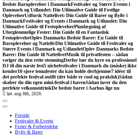
Bedste Baroplevelser i Danmark
Festivaler og Større Events i
Danmark og Udlandet: Din Ultimative Guide til Festlige
Oplevelser
Udforsk Nattelivet: Din Guide til Barer og Byliv i
Danmark
Festivaler og Events i Danmark og Udlandet: Din
Ultimative Guide til Festoplevelser
Planlægning af
Uforglemmelige Fester: Din Guide til en Fantastisk
Festoplevelse
Oplev Danmarks Bedste Barer: En Guide til
Baroplevelser og Natteliv
Din Ultimative Guide til Festivaler og
Større Events i Danmark og Udlandet
Oplev Danmarks Bedste
Barer: Din Guide til Nattelivet
Musik til privatfesten – sådan
vælger du den rette stemning
Derfor bør du hyre en professionel
DJ til din næste fest
5 nichefestivaler i Danmark du (måske) ikke
kender
10 sjove temafester du kan holde derhjemme
7 idéer til
det perfekte festival outfit (der både er cool og praktisk)
Sådan
skaber du din egen mini-festival i haven
Sådan laver du den
perfekte velkomstdrink
De bedste barer i Aarhus lige nu
lør. aug 8th, 2026
Forside
Festivaler & Events
Fester & Forberedelse
Byliv & Barer