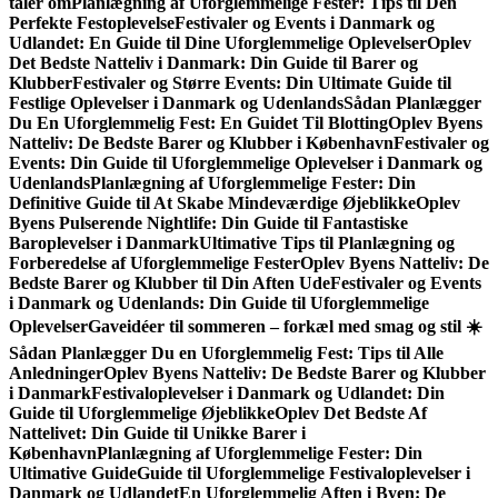
taler om
Planlægning af Uforglemmelige Fester: Tips til Den
Perfekte Festoplevelse
Festivaler og Events i Danmark og
Udlandet: En Guide til Dine Uforglemmelige Oplevelser
Oplev
Det Bedste Natteliv i Danmark: Din Guide til Barer og
Klubber
Festivaler og Større Events: Din Ultimate Guide til
Festlige Oplevelser i Danmark og Udenlands
Sådan Planlægger
Du En Uforglemmelig Fest: En Guidet Til Blotting
Oplev Byens
Natteliv: De Bedste Barer og Klubber i København
Festivaler og
Events: Din Guide til Uforglemmelige Oplevelser i Danmark og
Udenlands
Planlægning af Uforglemmelige Fester: Din
Definitive Guide til At Skabe Mindeværdige Øjeblikke
Oplev
Byens Pulserende Nightlife: Din Guide til Fantastiske
Baroplevelser i Danmark
Ultimative Tips til Planlægning og
Forberedelse af Uforglemmelige Fester
Oplev Byens Natteliv: De
Bedste Barer og Klubber til Din Aften Ude
Festivaler og Events
i Danmark og Udenlands: Din Guide til Uforglemmelige
Oplevelser
Gaveidéer til sommeren – forkæl med smag og stil ☀️
Sådan Planlægger Du en Uforglemmelig Fest: Tips til Alle
Anledninger
Oplev Byens Natteliv: De Bedste Barer og Klubber
i Danmark
Festivaloplevelser i Danmark og Udlandet: Din
Guide til Uforglemmelige Øjeblikke
Oplev Det Bedste Af
Nattelivet: Din Guide til Unikke Barer i
København
Planlægning af Uforglemmelige Fester: Din
Ultimative Guide
Guide til Uforglemmelige Festivaloplevelser i
Danmark og Udlandet
En Uforglemmelig Aften i Byen: De