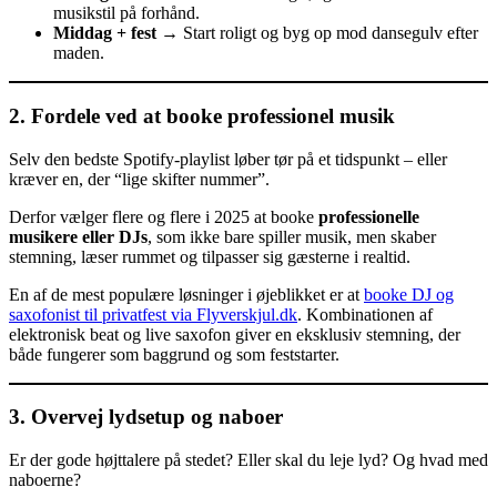
musikstil på forhånd.
Middag + fest
→ Start roligt og byg op mod dansegulv efter
maden.
2. Fordele ved at booke professionel musik
Selv den bedste Spotify-playlist løber tør på et tidspunkt – eller
kræver en, der “lige skifter nummer”.
Derfor vælger flere og flere i 2025 at booke
professionelle
musikere eller DJs
, som ikke bare spiller musik, men skaber
stemning, læser rummet og tilpasser sig gæsterne i realtid.
En af de mest populære løsninger i øjeblikket er at
booke DJ og
saxofonist til privatfest via Flyverskjul.dk
. Kombinationen af
elektronisk beat og live saxofon giver en eksklusiv stemning, der
både fungerer som baggrund og som feststarter.
3. Overvej lydsetup og naboer
Er der gode højttalere på stedet? Eller skal du leje lyd? Og hvad med
naboerne?